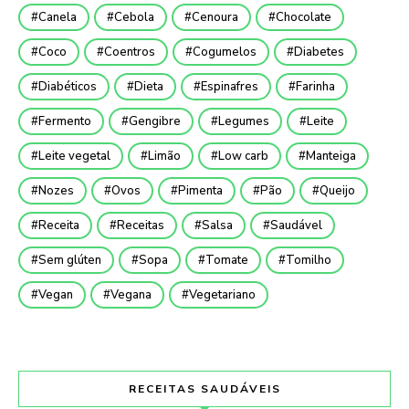
Canela
Cebola
Cenoura
Chocolate
Coco
Coentros
Cogumelos
Diabetes
Diabéticos
Dieta
Espinafres
Farinha
Fermento
Gengibre
Legumes
Leite
Leite vegetal
Limão
Low carb
Manteiga
Nozes
Ovos
Pimenta
Pão
Queijo
Receita
Receitas
Salsa
Saudável
Sem glúten
Sopa
Tomate
Tomilho
Vegan
Vegana
Vegetariano
RECEITAS SAUDÁVEIS