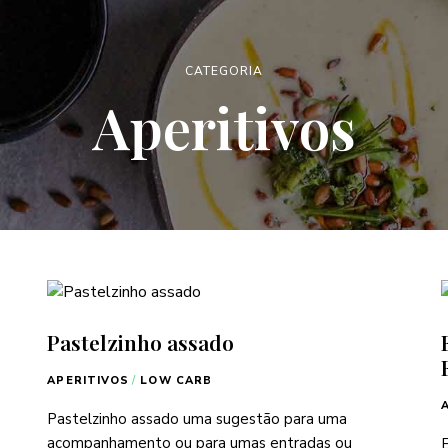
CATEGORIA
Aperitivos
Pastelzinho assado
APERITIVOS
/
LOW CARB
Pastelzinho assado uma sugestão para uma
acompanhamento ou para umas entradas ou
E