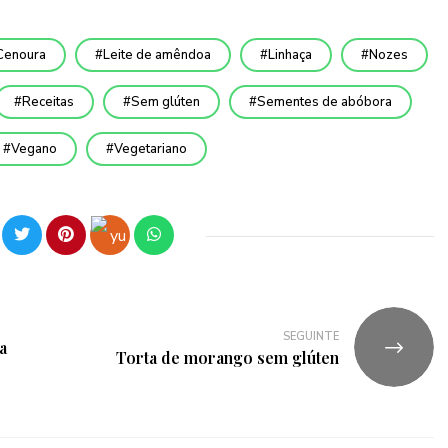
Cenoura
Leite de amêndoa
Linhaça
Nozes
Receitas
Sem glúten
Sementes de abóbora
Vegano
Vegetariano
SEGUINTE
a
Torta de morango sem glúten