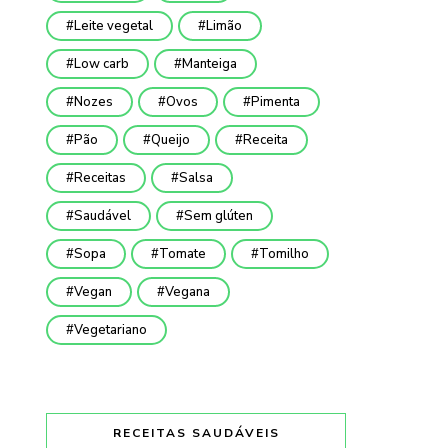
Leite vegetal
Limão
Low carb
Manteiga
Nozes
Ovos
Pimenta
Pão
Queijo
Receita
Receitas
Salsa
Saudável
Sem glúten
Sopa
Tomate
Tomilho
Vegan
Vegana
Vegetariano
RECEITAS SAUDÁVEIS