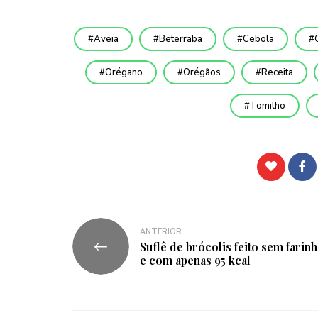
Aveia
Beterraba
Cebola
Orégano
Orégãos
Receita
Tomilho
ANTERIOR
Suflê de brócolis feito sem farinh
e com apenas 95 kcal