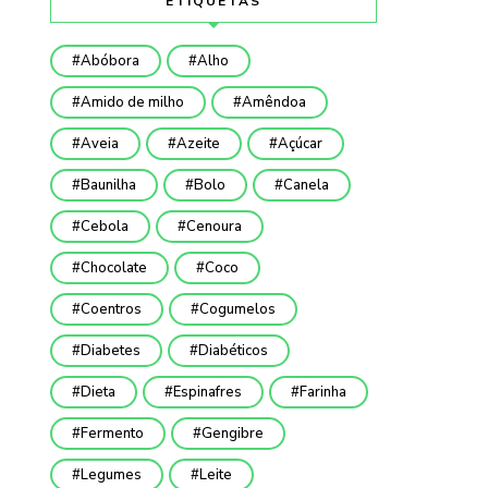
ETIQUETAS
Abóbora
Alho
Amido de milho
Amêndoa
Aveia
Azeite
Açúcar
Baunilha
Bolo
Canela
Cebola
Cenoura
Chocolate
Coco
Coentros
Cogumelos
Diabetes
Diabéticos
Dieta
Espinafres
Farinha
Fermento
Gengibre
Legumes
Leite