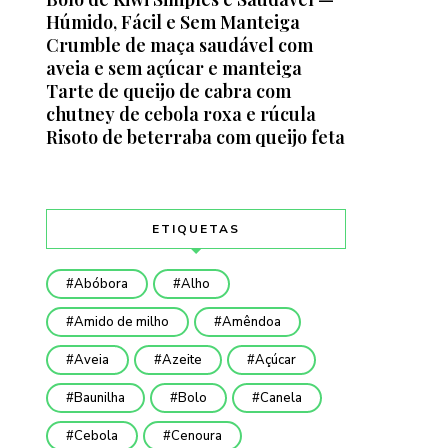
Húmido, Fácil e Sem Manteiga
Crumble de maça saudável com
aveia e sem açúcar e manteiga
Tarte de queijo de cabra com
chutney de cebola roxa e rúcula
Risoto de beterraba com queijo feta
ETIQUETAS
Abóbora
Alho
Amido de milho
Amêndoa
Aveia
Azeite
Açúcar
Baunilha
Bolo
Canela
Cebola
Cenoura