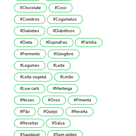
Chocolate
Coco
Coentros
Cogumelos
Diabetes
Diabéticos
Dieta
Espinafres
Farinha
Fermento
Gengibre
Legumes
Leite
Leite vegetal
Limão
Low carb
Manteiga
Nozes
Ovos
Pimenta
Pão
Queijo
Receita
Receitas
Salsa
Saudável
Sem glúten