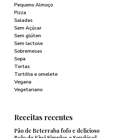
Pequeno Almoço
Pizza
Saladas
Sem Açúcar
Sem glúten
Sem lactose
Sobremesas
Sopa
Tortas
Tortilha e omelete
Vegana
Vegetariano
Receitas recentes
Pão de Beterraba fofo e delicioso
Bolo de Kiwi Simples e Saudável —