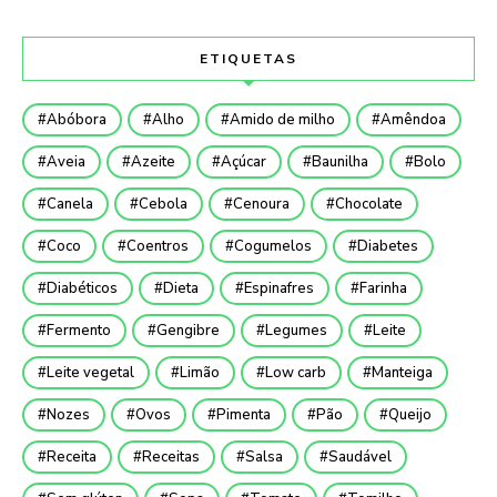
ETIQUETAS
Abóbora
Alho
Amido de milho
Amêndoa
Aveia
Azeite
Açúcar
Baunilha
Bolo
Canela
Cebola
Cenoura
Chocolate
Coco
Coentros
Cogumelos
Diabetes
Diabéticos
Dieta
Espinafres
Farinha
Fermento
Gengibre
Legumes
Leite
Leite vegetal
Limão
Low carb
Manteiga
Nozes
Ovos
Pimenta
Pão
Queijo
Receita
Receitas
Salsa
Saudável