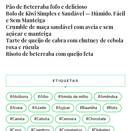
Pão de Beterraba fofo e delicioso
Bolo de Kiwi Simples e Saudável — Húmido, Fácil
e Sem Manteiga
Crumble de maça saudável com aveia e sem
açúcar e manteiga
Tarte de queijo de cabra com chutney de cebola
roxa e rúcula
Risoto de beterraba com queijo feta
ETIQUETAS
Abóbora
Alho
Amido de milho
Amêndoa
Aveia
Azeite
Açúcar
Baunilha
Bolo
Canela
Cebola
Cenoura
Chocolate
Coco
Coentros
Cogumelos
Diabetes