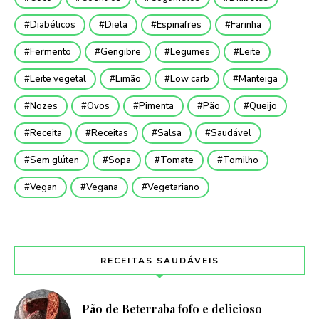
Diabéticos
Dieta
Espinafres
Farinha
Fermento
Gengibre
Legumes
Leite
Leite vegetal
Limão
Low carb
Manteiga
Nozes
Ovos
Pimenta
Pão
Queijo
Receita
Receitas
Salsa
Saudável
Sem glúten
Sopa
Tomate
Tomilho
Vegan
Vegana
Vegetariano
RECEITAS SAUDÁVEIS
Pão de Beterraba fofo e delicioso