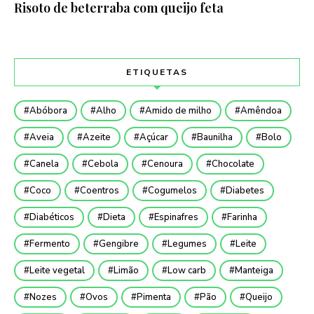
Risoto de beterraba com queijo feta
ETIQUETAS
Abóbora
Alho
Amido de milho
Amêndoa
Aveia
Azeite
Açúcar
Baunilha
Bolo
Canela
Cebola
Cenoura
Chocolate
Coco
Coentros
Cogumelos
Diabetes
Diabéticos
Dieta
Espinafres
Farinha
Fermento
Gengibre
Legumes
Leite
Leite vegetal
Limão
Low carb
Manteiga
Nozes
Ovos
Pimenta
Pão
Queijo