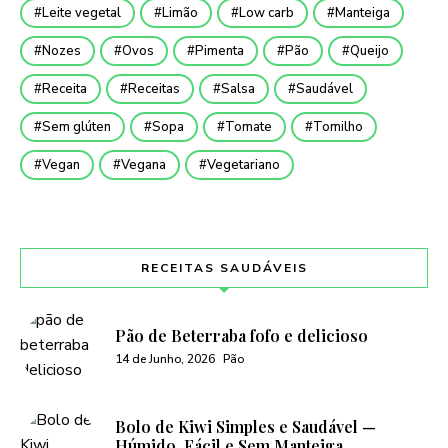
Leite vegetal
Limão
Low carb
Manteiga
Nozes
Ovos
Pimenta
Pão
Queijo
Receita
Receitas
Salsa
Saudável
Sem glúten
Sopa
Tomate
Tomilho
Vegan
Vegana
Vegetariano
RECEITAS SAUDÁVEIS
Pão de Beterraba fofo e delicioso
14 de Junho, 2026
Pão
Bolo de Kiwi Simples e Saudável —
Húmido, Fácil e Sem Manteiga