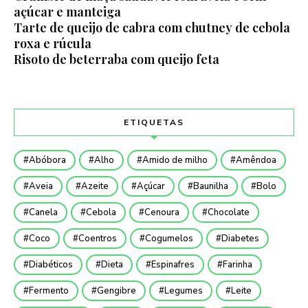
açúcar e manteiga
Tarte de queijo de cabra com chutney de cebola
roxa e rúcula
Risoto de beterraba com queijo feta
ETIQUETAS
Abóbora
Alho
Amido de milho
Amêndoa
Aveia
Azeite
Açúcar
Baunilha
Bolo
Canela
Cebola
Cenoura
Chocolate
Coco
Coentros
Cogumelos
Diabetes
Diabéticos
Dieta
Espinafres
Farinha
Fermento
Gengibre
Legumes
Leite