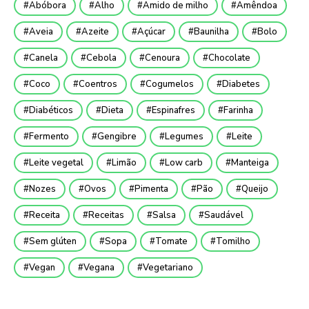
Abóbora
Alho
Amido de milho
Amêndoa
Aveia
Azeite
Açúcar
Baunilha
Bolo
Canela
Cebola
Cenoura
Chocolate
Coco
Coentros
Cogumelos
Diabetes
Diabéticos
Dieta
Espinafres
Farinha
Fermento
Gengibre
Legumes
Leite
Leite vegetal
Limão
Low carb
Manteiga
Nozes
Ovos
Pimenta
Pão
Queijo
Receita
Receitas
Salsa
Saudável
Sem glúten
Sopa
Tomate
Tomilho
Vegan
Vegana
Vegetariano