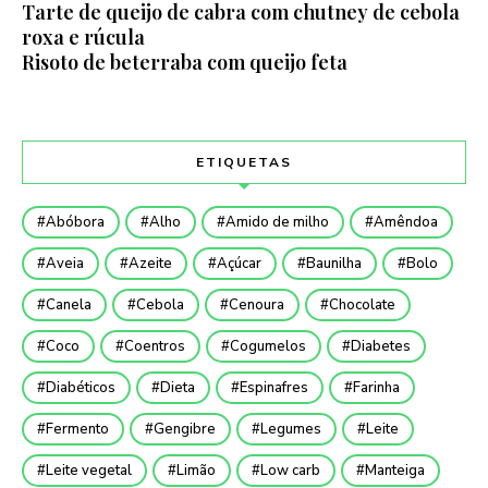
Tarte de queijo de cabra com chutney de cebola
roxa e rúcula
Risoto de beterraba com queijo feta
ETIQUETAS
Abóbora
Alho
Amido de milho
Amêndoa
Aveia
Azeite
Açúcar
Baunilha
Bolo
Canela
Cebola
Cenoura
Chocolate
Coco
Coentros
Cogumelos
Diabetes
Diabéticos
Dieta
Espinafres
Farinha
Fermento
Gengibre
Legumes
Leite
Leite vegetal
Limão
Low carb
Manteiga