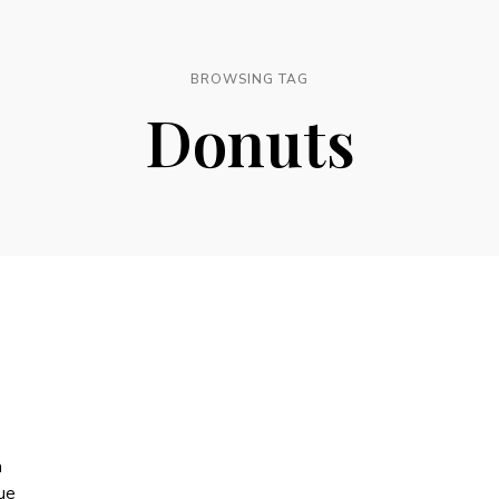
BROWSING TAG
Donuts
a
ue