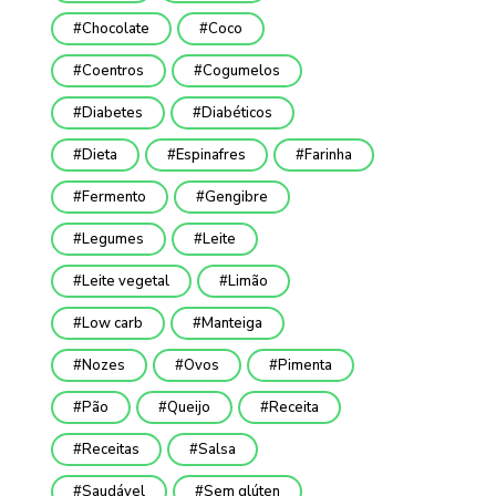
Chocolate
Coco
Coentros
Cogumelos
Diabetes
Diabéticos
Dieta
Espinafres
Farinha
Fermento
Gengibre
Legumes
Leite
Leite vegetal
Limão
Low carb
Manteiga
Nozes
Ovos
Pimenta
Pão
Queijo
Receita
Receitas
Salsa
Saudável
Sem glúten