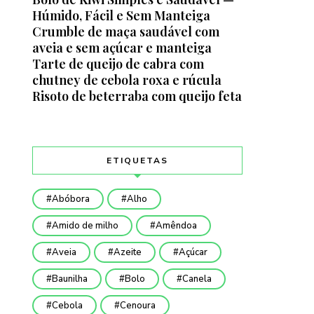
Húmido, Fácil e Sem Manteiga
Crumble de maça saudável com
aveia e sem açúcar e manteiga
Tarte de queijo de cabra com
chutney de cebola roxa e rúcula
Risoto de beterraba com queijo feta
ETIQUETAS
Abóbora
Alho
Amido de milho
Amêndoa
Aveia
Azeite
Açúcar
Baunilha
Bolo
Canela
Cebola
Cenoura