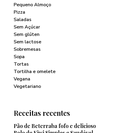
Pequeno Almoço
Pizza
Saladas
Sem Açúcar
Sem glúten
Sem lactose
Sobremesas
Sopa
Tortas
Tortilha e omelete
Vegana
Vegetariano
Receitas recentes
Pão de Beterraba fofo e delicioso
Bolo de Kiwi Simples e Saudável —