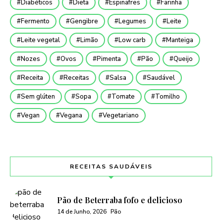
Diabéticos
Dieta
Espinafres
Farinha
Fermento
Gengibre
Legumes
Leite
Leite vegetal
Limão
Low carb
Manteiga
Nozes
Ovos
Pimenta
Pão
Queijo
Receita
Receitas
Salsa
Saudável
Sem glúten
Sopa
Tomate
Tomilho
Vegan
Vegana
Vegetariano
RECEITAS SAUDÁVEIS
Pão de Beterraba fofo e delicioso
14 de Junho, 2026
Pão