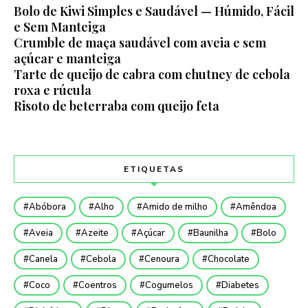
Bolo de Kiwi Simples e Saudável — Húmido, Fácil
e Sem Manteiga
Crumble de maça saudável com aveia e sem
açúcar e manteiga
Tarte de queijo de cabra com chutney de cebola
roxa e rúcula
Risoto de beterraba com queijo feta
ETIQUETAS
Abóbora
Alho
Amido de milho
Amêndoa
Aveia
Azeite
Açúcar
Baunilha
Bolo
Canela
Cebola
Cenoura
Chocolate
Coco
Coentros
Cogumelos
Diabetes