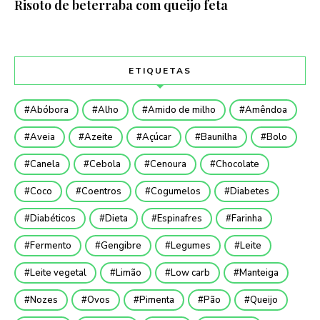
Risoto de beterraba com queijo feta
ETIQUETAS
Abóbora
Alho
Amido de milho
Amêndoa
Aveia
Azeite
Açúcar
Baunilha
Bolo
Canela
Cebola
Cenoura
Chocolate
Coco
Coentros
Cogumelos
Diabetes
Diabéticos
Dieta
Espinafres
Farinha
Fermento
Gengibre
Legumes
Leite
Leite vegetal
Limão
Low carb
Manteiga
Nozes
Ovos
Pimenta
Pão
Queijo