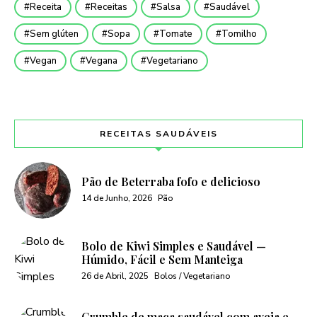
Receita
Receitas
Salsa
Saudável
Sem glúten
Sopa
Tomate
Tomilho
Vegan
Vegana
Vegetariano
RECEITAS SAUDÁVEIS
Pão de Beterraba fofo e delicioso
14 de Junho, 2026
Pão
Bolo de Kiwi Simples e Saudável —
Húmido, Fácil e Sem Manteiga
26 de Abril, 2025
Bolos / Vegetariano
Crumble de maça saudável com aveia e