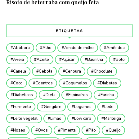
Risoto de beterraba com queijo feta
ETIQUETAS
Abóbora
Alho
Amido de milho
Amêndoa
Aveia
Azeite
Açúcar
Baunilha
Bolo
Canela
Cebola
Cenoura
Chocolate
Coco
Coentros
Cogumelos
Diabetes
Diabéticos
Dieta
Espinafres
Farinha
Fermento
Gengibre
Legumes
Leite
Leite vegetal
Limão
Low carb
Manteiga
Nozes
Ovos
Pimenta
Pão
Queijo