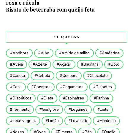
roxa e rúcula
Risoto de beterraba com queijo feta
ETIQUETAS
Abóbora
Alho
Amido de milho
Amêndoa
Aveia
Azeite
Açúcar
Baunilha
Bolo
Canela
Cebola
Cenoura
Chocolate
Coco
Coentros
Cogumelos
Diabetes
Diabéticos
Dieta
Espinafres
Farinha
Fermento
Gengibre
Legumes
Leite
Leite vegetal
Limão
Low carb
Manteiga
Nozes
Ovos
Pimenta
Pão
Queijo