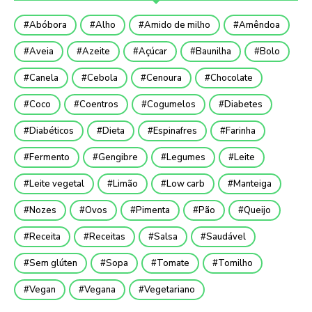
Abóbora
Alho
Amido de milho
Amêndoa
Aveia
Azeite
Açúcar
Baunilha
Bolo
Canela
Cebola
Cenoura
Chocolate
Coco
Coentros
Cogumelos
Diabetes
Diabéticos
Dieta
Espinafres
Farinha
Fermento
Gengibre
Legumes
Leite
Leite vegetal
Limão
Low carb
Manteiga
Nozes
Ovos
Pimenta
Pão
Queijo
Receita
Receitas
Salsa
Saudável
Sem glúten
Sopa
Tomate
Tomilho
Vegan
Vegana
Vegetariano