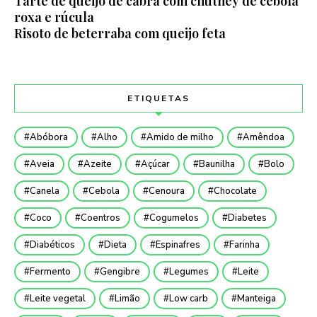
Tarte de queijo de cabra com chutney de cebola
roxa e rúcula
Risoto de beterraba com queijo feta
ETIQUETAS
Abóbora
Alho
Amido de milho
Amêndoa
Aveia
Azeite
Açúcar
Baunilha
Bolo
Canela
Cebola
Cenoura
Chocolate
Coco
Coentros
Cogumelos
Diabetes
Diabéticos
Dieta
Espinafres
Farinha
Fermento
Gengibre
Legumes
Leite
Leite vegetal
Limão
Low carb
Manteiga