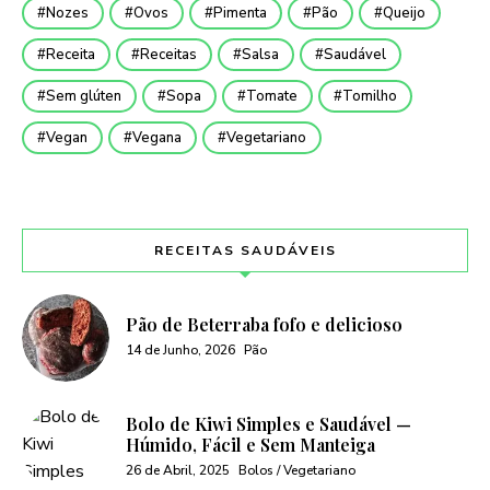
Nozes
Ovos
Pimenta
Pão
Queijo
Receita
Receitas
Salsa
Saudável
Sem glúten
Sopa
Tomate
Tomilho
Vegan
Vegana
Vegetariano
RECEITAS SAUDÁVEIS
Pão de Beterraba fofo e delicioso
14 de Junho, 2026
Pão
Bolo de Kiwi Simples e Saudável —
Húmido, Fácil e Sem Manteiga
26 de Abril, 2025
Bolos / Vegetariano