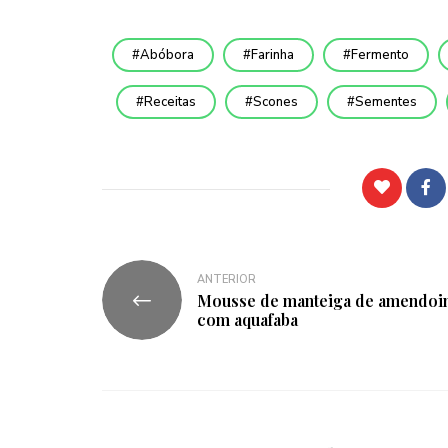
Abóbora
Farinha
Fermento
Receitas
Scones
Sementes
ANTERIOR
Mousse de manteiga de amendo
com aquafaba