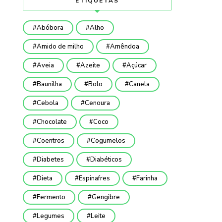
ETIQUETAS
Abóbora
Alho
Amido de milho
Amêndoa
Aveia
Azeite
Açúcar
Baunilha
Bolo
Canela
Cebola
Cenoura
Chocolate
Coco
Coentros
Cogumelos
Diabetes
Diabéticos
Dieta
Espinafres
Farinha
Fermento
Gengibre
Legumes
Leite