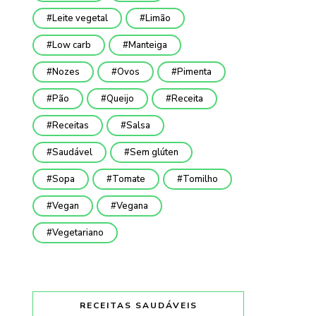
Leite vegetal
Limão
Low carb
Manteiga
Nozes
Ovos
Pimenta
Pão
Queijo
Receita
Receitas
Salsa
Saudável
Sem glúten
Sopa
Tomate
Tomilho
Vegan
Vegana
Vegetariano
RECEITAS SAUDÁVEIS