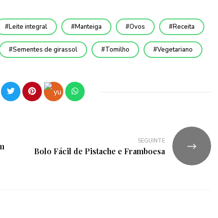
Leite integral
Manteiga
Ovos
Receita
Sementes de girassol
Tomilho
Vegetariano
SEGUINTE
im
Bolo Fácil de Pistache e Framboesa