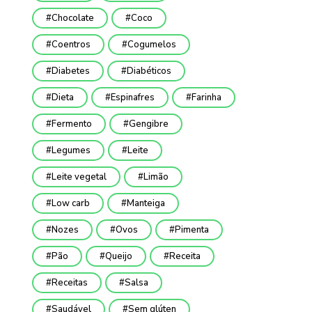
Chocolate
Coco
Coentros
Cogumelos
Diabetes
Diabéticos
Dieta
Espinafres
Farinha
Fermento
Gengibre
Legumes
Leite
Leite vegetal
Limão
Low carb
Manteiga
Nozes
Ovos
Pimenta
Pão
Queijo
Receita
Receitas
Salsa
Saudável
Sem glúten