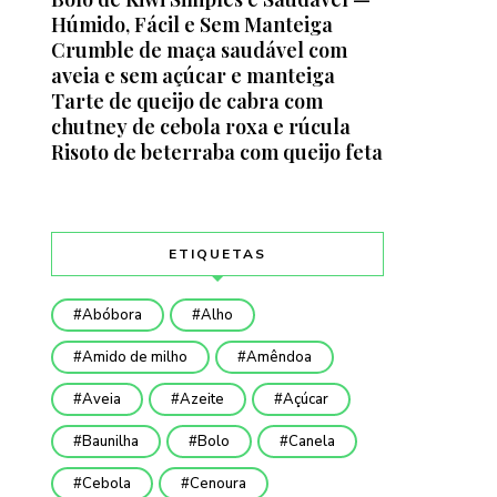
Húmido, Fácil e Sem Manteiga
Crumble de maça saudável com
aveia e sem açúcar e manteiga
Tarte de queijo de cabra com
chutney de cebola roxa e rúcula
Risoto de beterraba com queijo feta
ETIQUETAS
Abóbora
Alho
Amido de milho
Amêndoa
Aveia
Azeite
Açúcar
Baunilha
Bolo
Canela
Cebola
Cenoura