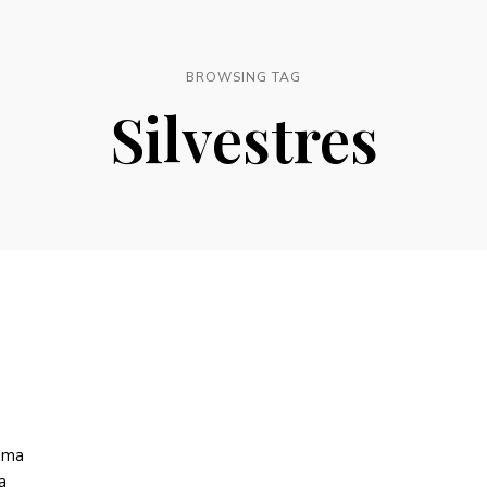
BROWSING TAG
Silvestres
 uma
a