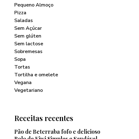
Pequeno Almoço
Pizza
Saladas
Sem Açúcar
Sem glúten
Sem lactose
Sobremesas
Sopa
Tortas
Tortilha e omelete
Vegana
Vegetariano
Receitas recentes
Pão de Beterraba fofo e delicioso
Bolo de Kiwi Simples e Saudável —