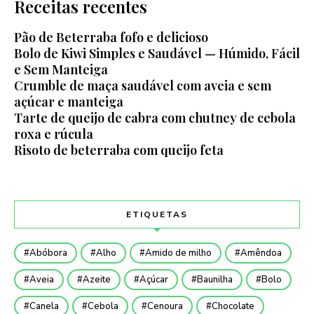
Receitas recentes
Pão de Beterraba fofo e delicioso
Bolo de Kiwi Simples e Saudável — Húmido, Fácil
e Sem Manteiga
Crumble de maça saudável com aveia e sem
açúcar e manteiga
Tarte de queijo de cabra com chutney de cebola
roxa e rúcula
Risoto de beterraba com queijo feta
ETIQUETAS
Abóbora
Alho
Amido de milho
Amêndoa
Aveia
Azeite
Açúcar
Baunilha
Bolo
Canela
Cebola
Cenoura
Chocolate