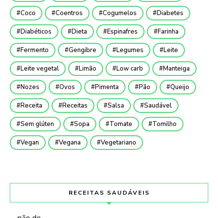
Coco
Coentros
Cogumelos
Diabetes
Diabéticos
Dieta
Espinafres
Farinha
Fermento
Gengibre
Legumes
Leite
Leite vegetal
Limão
Low carb
Manteiga
Nozes
Ovos
Pimenta
Pão
Queijo
Receita
Receitas
Salsa
Saudável
Sem glúten
Sopa
Tomate
Tomilho
Vegan
Vegana
Vegetariano
RECEITAS SAUDÁVEIS