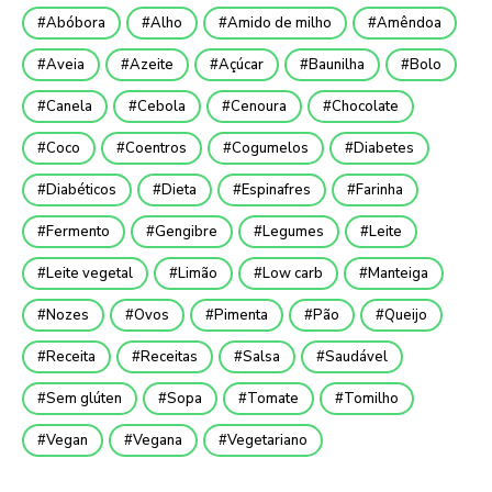
Abóbora
Alho
Amido de milho
Amêndoa
Aveia
Azeite
Açúcar
Baunilha
Bolo
Canela
Cebola
Cenoura
Chocolate
Coco
Coentros
Cogumelos
Diabetes
Diabéticos
Dieta
Espinafres
Farinha
Fermento
Gengibre
Legumes
Leite
Leite vegetal
Limão
Low carb
Manteiga
Nozes
Ovos
Pimenta
Pão
Queijo
Receita
Receitas
Salsa
Saudável
Sem glúten
Sopa
Tomate
Tomilho
Vegan
Vegana
Vegetariano