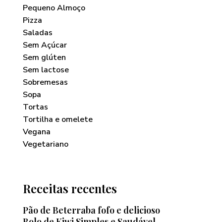
Pequeno Almoço
Pizza
Saladas
Sem Açúcar
Sem glúten
Sem lactose
Sobremesas
Sopa
Tortas
Tortilha e omelete
Vegana
Vegetariano
Receitas recentes
Pão de Beterraba fofo e delicioso
Bolo de Kiwi Simples e Saudável —