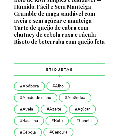
Húmido, Fácil e Sem Manteiga
Crumble de maça saudável com
aveia e sem açúcar e manteiga
Tarte de queijo de cabra com
chutney de cebola roxa e rúcula
Risoto de beterraba com queijo feta
ETIQUETAS
Abóbora
Alho
Amido de milho
Amêndoa
Aveia
Azeite
Açúcar
Baunilha
Bolo
Canela
Cebola
Cenoura