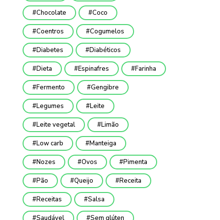
Chocolate
Coco
Coentros
Cogumelos
Diabetes
Diabéticos
Dieta
Espinafres
Farinha
Fermento
Gengibre
Legumes
Leite
Leite vegetal
Limão
Low carb
Manteiga
Nozes
Ovos
Pimenta
Pão
Queijo
Receita
Receitas
Salsa
Saudável
Sem glúten