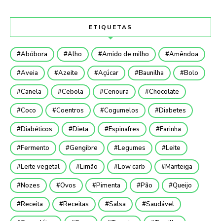
ETIQUETAS
Abóbora
Alho
Amido de milho
Amêndoa
Aveia
Azeite
Açúcar
Baunilha
Bolo
Canela
Cebola
Cenoura
Chocolate
Coco
Coentros
Cogumelos
Diabetes
Diabéticos
Dieta
Espinafres
Farinha
Fermento
Gengibre
Legumes
Leite
Leite vegetal
Limão
Low carb
Manteiga
Nozes
Ovos
Pimenta
Pão
Queijo
Receita
Receitas
Salsa
Saudável