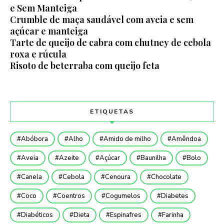
e Sem Manteiga
Crumble de maça saudável com aveia e sem
açúcar e manteiga
Tarte de queijo de cabra com chutney de cebola
roxa e rúcula
Risoto de beterraba com queijo feta
ETIQUETAS
Abóbora
Alho
Amido de milho
Amêndoa
Aveia
Azeite
Açúcar
Baunilha
Bolo
Canela
Cebola
Cenoura
Chocolate
Coco
Coentros
Cogumelos
Diabetes
Diabéticos
Dieta
Espinafres
Farinha