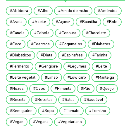
Abóbora
Alho
Amido de milho
Amêndoa
Aveia
Azeite
Açúcar
Baunilha
Bolo
Canela
Cebola
Cenoura
Chocolate
Coco
Coentros
Cogumelos
Diabetes
Diabéticos
Dieta
Espinafres
Farinha
Fermento
Gengibre
Legumes
Leite
Leite vegetal
Limão
Low carb
Manteiga
Nozes
Ovos
Pimenta
Pão
Queijo
Receita
Receitas
Salsa
Saudável
Sem glúten
Sopa
Tomate
Tomilho
Vegan
Vegana
Vegetariano