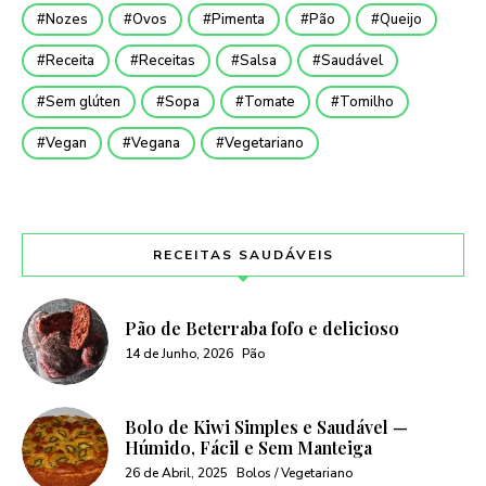
Nozes
Ovos
Pimenta
Pão
Queijo
Receita
Receitas
Salsa
Saudável
Sem glúten
Sopa
Tomate
Tomilho
Vegan
Vegana
Vegetariano
RECEITAS SAUDÁVEIS
Pão de Beterraba fofo e delicioso
14 de Junho, 2026
Pão
Bolo de Kiwi Simples e Saudável —
Húmido, Fácil e Sem Manteiga
26 de Abril, 2025
Bolos / Vegetariano