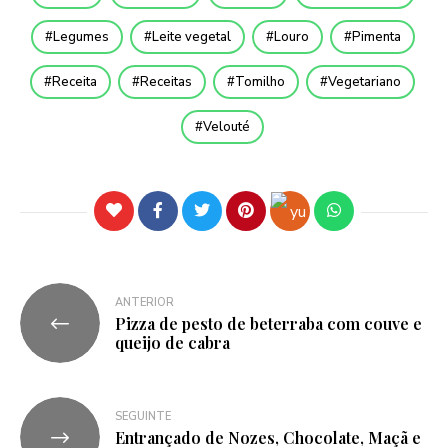
Legumes
Leite vegetal
Louro
Pimenta
Receita
Receitas
Tomilho
Vegetariano
Velouté
ANTERIOR
Pizza de pesto de beterraba com couve e
queijo de cabra
SEGUINTE
Entrançado de Nozes, Chocolate, Maçã e