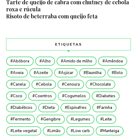
Tarte de queijo de cabra com chutney de cebola
roxa e rúcula
Risoto de beterraba com queijo feta
ETIQUETAS
Abóbora
Alho
Amido de milho
Amêndoa
Aveia
Azeite
Açúcar
Baunilha
Bolo
Canela
Cebola
Cenoura
Chocolate
Coco
Coentros
Cogumelos
Diabetes
Diabéticos
Dieta
Espinafres
Farinha
Fermento
Gengibre
Legumes
Leite
Leite vegetal
Limão
Low carb
Manteiga