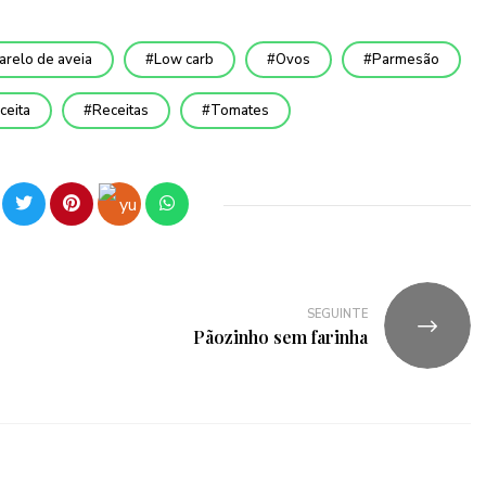
arelo de aveia
Low carb
Ovos
Parmesão
ceita
Receitas
Tomates
SEGUINTE
Pãozinho sem farinha