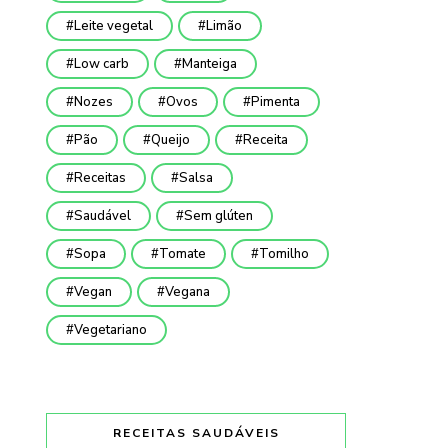
Leite vegetal
Limão
Low carb
Manteiga
Nozes
Ovos
Pimenta
Pão
Queijo
Receita
Receitas
Salsa
Saudável
Sem glúten
Sopa
Tomate
Tomilho
Vegan
Vegana
Vegetariano
RECEITAS SAUDÁVEIS