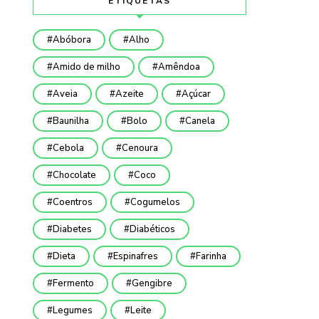
ETIQUETAS
Abóbora
Alho
Amido de milho
Amêndoa
Aveia
Azeite
Açúcar
Baunilha
Bolo
Canela
Cebola
Cenoura
Chocolate
Coco
Coentros
Cogumelos
Diabetes
Diabéticos
Dieta
Espinafres
Farinha
Fermento
Gengibre
Legumes
Leite