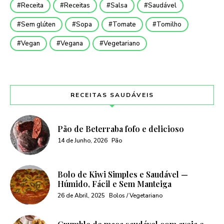
Receita
Receitas
Salsa
Saudável
Sem glúten
Sopa
Tomate
Tomilho
Vegan
Vegana
Vegetariano
RECEITAS SAUDÁVEIS
Pão de Beterraba fofo e delicioso
14 de Junho, 2026
Pão
Bolo de Kiwi Simples e Saudável —
Húmido, Fácil e Sem Manteiga
26 de Abril, 2025
Bolos / Vegetariano