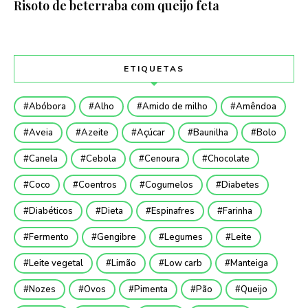
Risoto de beterraba com queijo feta
ETIQUETAS
Abóbora
Alho
Amido de milho
Amêndoa
Aveia
Azeite
Açúcar
Baunilha
Bolo
Canela
Cebola
Cenoura
Chocolate
Coco
Coentros
Cogumelos
Diabetes
Diabéticos
Dieta
Espinafres
Farinha
Fermento
Gengibre
Legumes
Leite
Leite vegetal
Limão
Low carb
Manteiga
Nozes
Ovos
Pimenta
Pão
Queijo