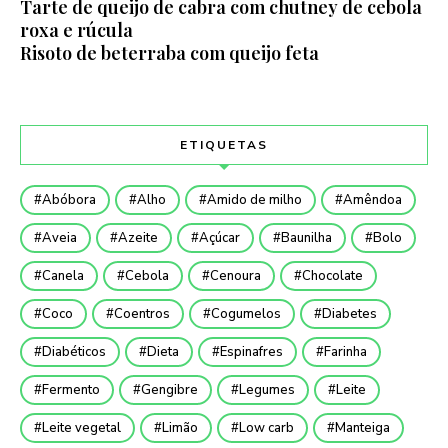
Tarte de queijo de cabra com chutney de cebola
roxa e rúcula
Risoto de beterraba com queijo feta
ETIQUETAS
Abóbora
Alho
Amido de milho
Amêndoa
Aveia
Azeite
Açúcar
Baunilha
Bolo
Canela
Cebola
Cenoura
Chocolate
Coco
Coentros
Cogumelos
Diabetes
Diabéticos
Dieta
Espinafres
Farinha
Fermento
Gengibre
Legumes
Leite
Leite vegetal
Limão
Low carb
Manteiga