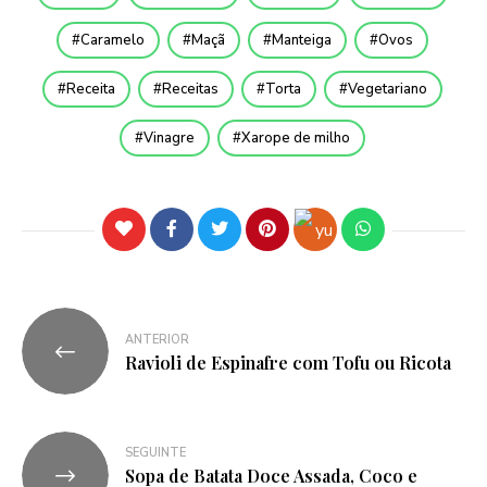
Caramelo
Maçã
Manteiga
Ovos
Receita
Receitas
Torta
Vegetariano
Vinagre
Xarope de milho
ANTERIOR
Ravioli de Espinafre com Tofu ou Ricota
SEGUINTE
Sopa de Batata Doce Assada, Coco e