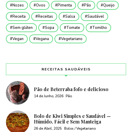
Nozes
Ovos
Pimenta
Pão
Queijo
Receita
Receitas
Salsa
Saudável
Sem glúten
Sopa
Tomate
Tomilho
Vegan
Vegana
Vegetariano
RECEITAS SAUDÁVEIS
Pão de Beterraba fofo e delicioso
14 de Junho, 2026
Pão
Bolo de Kiwi Simples e Saudável —
Húmido, Fácil e Sem Manteiga
26 de Abril, 2025
Bolos / Vegetariano