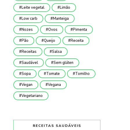
Leite vegetal
Limão
Low carb
Manteiga
Nozes
Ovos
Pimenta
Pão
Queijo
Receita
Receitas
Salsa
Saudável
Sem glúten
Sopa
Tomate
Tomilho
Vegan
Vegana
Vegetariano
RECEITAS SAUDÁVEIS