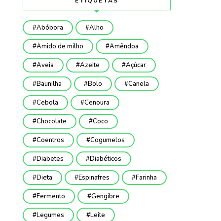
ETIQUETAS
Abóbora
Alho
Amido de milho
Amêndoa
Aveia
Azeite
Açúcar
Baunilha
Bolo
Canela
Cebola
Cenoura
Chocolate
Coco
Coentros
Cogumelos
Diabetes
Diabéticos
Dieta
Espinafres
Farinha
Fermento
Gengibre
Legumes
Leite