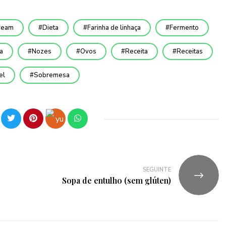
ream
Dieta
Farinha de linhaça
Fermento
a
Nozes
Ovos
Receita
Receitas
el
Sobremesa
SEGUINTE
Sopa de entulho (sem glúten)