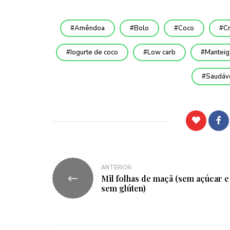
Amêndoa
Bolo
Coco
C
Iogurte de coco
Low carb
Manteig
Saudáv
ANTERIOR
Mil folhas de maçã (sem açúcar e
sem glúten)