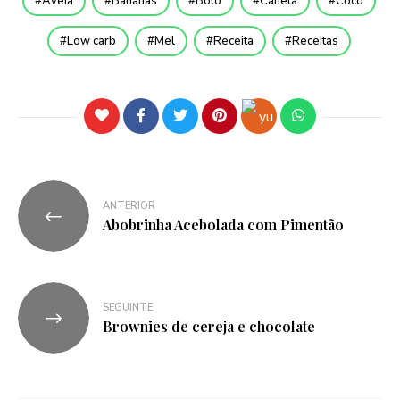
Aveia
Bananas
Bolo
Canela
Coco
Low carb
Mel
Receita
Receitas
ANTERIOR
Abobrinha Acebolada com Pimentão
SEGUINTE
Brownies de cereja e chocolate