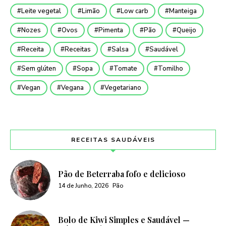
Leite vegetal
Limão
Low carb
Manteiga
Nozes
Ovos
Pimenta
Pão
Queijo
Receita
Receitas
Salsa
Saudável
Sem glúten
Sopa
Tomate
Tomilho
Vegan
Vegana
Vegetariano
RECEITAS SAUDÁVEIS
Pão de Beterraba fofo e delicioso
14 de Junho, 2026
Pão
Bolo de Kiwi Simples e Saudável —