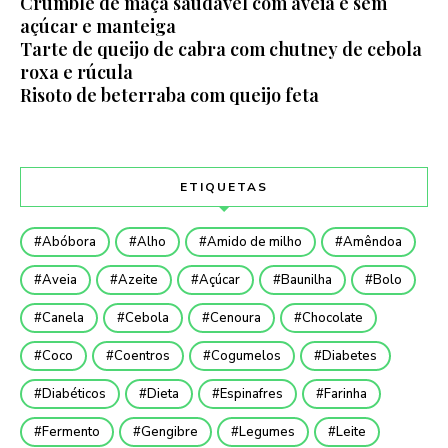
Crumble de maça saudável com aveia e sem
açúcar e manteiga
Tarte de queijo de cabra com chutney de cebola
roxa e rúcula
Risoto de beterraba com queijo feta
ETIQUETAS
Abóbora
Alho
Amido de milho
Amêndoa
Aveia
Azeite
Açúcar
Baunilha
Bolo
Canela
Cebola
Cenoura
Chocolate
Coco
Coentros
Cogumelos
Diabetes
Diabéticos
Dieta
Espinafres
Farinha
Fermento
Gengibre
Legumes
Leite