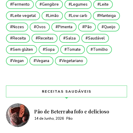
Fermento
Gengibre
Legumes
Leite
Leite vegetal
Limão
Low carb
Manteiga
Nozes
Ovos
Pimenta
Pão
Queijo
Receita
Receitas
Salsa
Saudável
Sem glúten
Sopa
Tomate
Tomilho
Vegan
Vegana
Vegetariano
RECEITAS SAUDÁVEIS
Pão de Beterraba fofo e delicioso
14 de Junho, 2026
Pão