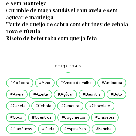
e Sem Manteiga
Crumble de maça saudável com aveia e sem
açúcar e manteiga
Tarte de queijo de cabra com chutney de cebola
roxa e rúcula
Risoto de beterraba com queijo feta
ETIQUETAS
Abóbora
Alho
Amido de milho
Amêndoa
Aveia
Azeite
Açúcar
Baunilha
Bolo
Canela
Cebola
Cenoura
Chocolate
Coco
Coentros
Cogumelos
Diabetes
Diabéticos
Dieta
Espinafres
Farinha