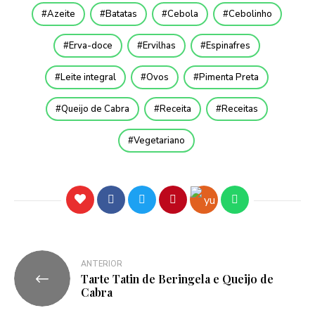
Azeite
Batatas
Cebola
Cebolinho
Erva-doce
Ervilhas
Espinafres
Leite integral
Ovos
Pimenta Preta
Queijo de Cabra
Receita
Receitas
Vegetariano
ANTERIOR
Tarte Tatin de Beringela e Queijo de
Cabra