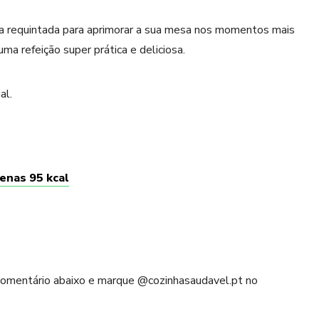
a requintada para aprimorar a sua mesa nos momentos mais
a refeição super prática e deliciosa.
al.
penas 95 kcal
 comentário abaixo e marque @cozinhasaudavel.pt no