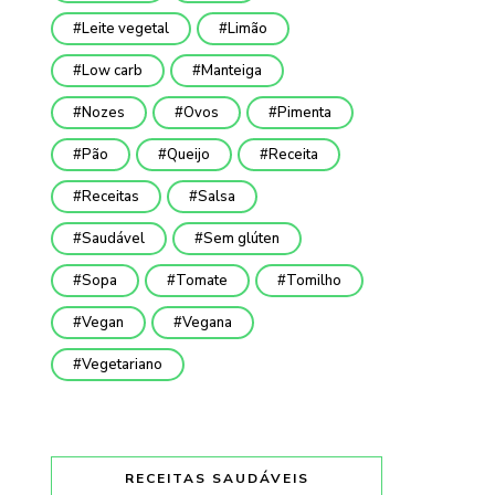
Leite vegetal
Limão
Low carb
Manteiga
Nozes
Ovos
Pimenta
Pão
Queijo
Receita
Receitas
Salsa
Saudável
Sem glúten
Sopa
Tomate
Tomilho
Vegan
Vegana
Vegetariano
RECEITAS SAUDÁVEIS