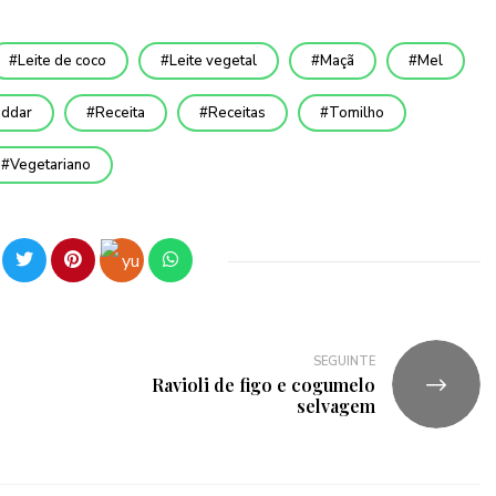
Leite de coco
Leite vegetal
Maçã
Mel
eddar
Receita
Receitas
Tomilho
Vegetariano
SEGUINTE
Ravioli de figo e cogumelo
selvagem