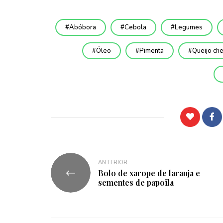
Abóbora
Cebola
Legumes
Óleo
Pimenta
Queijo ch
ANTERIOR
Bolo de xarope de laranja e
sementes de papoila