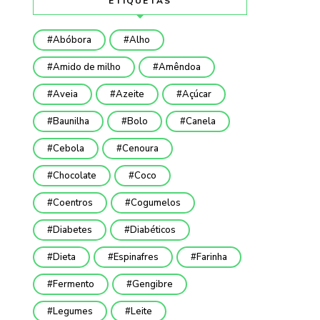
ETIQUETAS
Abóbora
Alho
Amido de milho
Amêndoa
Aveia
Azeite
Açúcar
Baunilha
Bolo
Canela
Cebola
Cenoura
Chocolate
Coco
Coentros
Cogumelos
Diabetes
Diabéticos
Dieta
Espinafres
Farinha
Fermento
Gengibre
Legumes
Leite