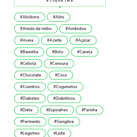
ETIQUETAS
Abóbora
Alho
Amido de milho
Amêndoa
Aveia
Azeite
Açúcar
Baunilha
Bolo
Canela
Cebola
Cenoura
Chocolate
Coco
Coentros
Cogumelos
Diabetes
Diabéticos
Dieta
Espinafres
Farinha
Fermento
Gengibre
Legumes
Leite