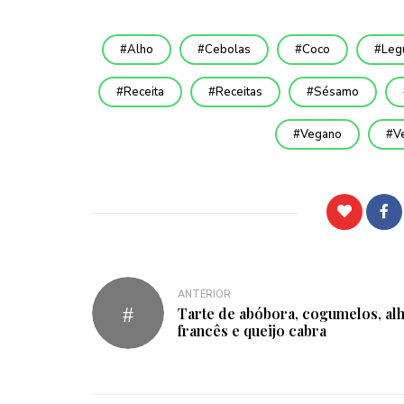
Alho
Cebolas
Coco
Leg
Receita
Receitas
Sésamo
Vegano
V
ANTERIOR
Tarte de abóbora, cogumelos, al
francês e queijo cabra