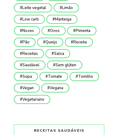
Leite vegetal
Limão
Low carb
Manteiga
Nozes
Ovos
Pimenta
Pão
Queijo
Receita
Receitas
Salsa
Saudável
Sem glúten
Sopa
Tomate
Tomilho
Vegan
Vegana
Vegetariano
RECEITAS SAUDÁVEIS