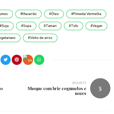
umes
Macarrão
Óleo
Pimenta Vermelha
Soja
Sopa
Tamari
Tofu
Vegan
egetariano
Vinho de arroz
SEGUINTE
ho
Nhoque com brie cogumelos e
nozes