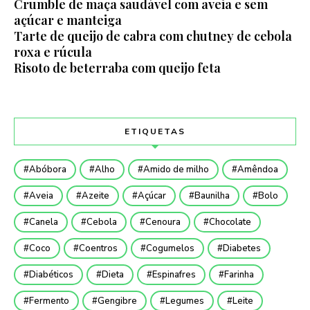
Crumble de maça saudável com aveia e sem
açúcar e manteiga
Tarte de queijo de cabra com chutney de cebola
roxa e rúcula
Risoto de beterraba com queijo feta
ETIQUETAS
Abóbora
Alho
Amido de milho
Amêndoa
Aveia
Azeite
Açúcar
Baunilha
Bolo
Canela
Cebola
Cenoura
Chocolate
Coco
Coentros
Cogumelos
Diabetes
Diabéticos
Dieta
Espinafres
Farinha
Fermento
Gengibre
Legumes
Leite