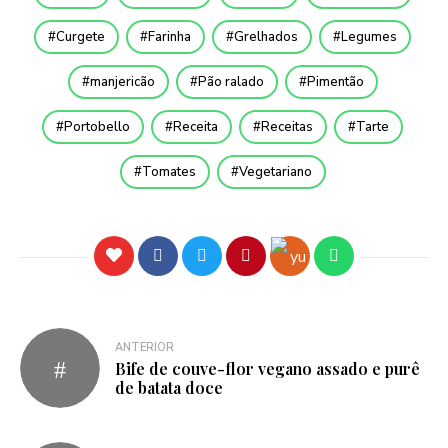
Curgete
Farinha
Grelhados
Legumes
manjericão
Pão ralado
Pimentão
Portobello
Receita
Receitas
Tarte
Tomates
Vegetariano
ANTERIOR
Bife de couve-flor vegano assado e purê
de batata doce