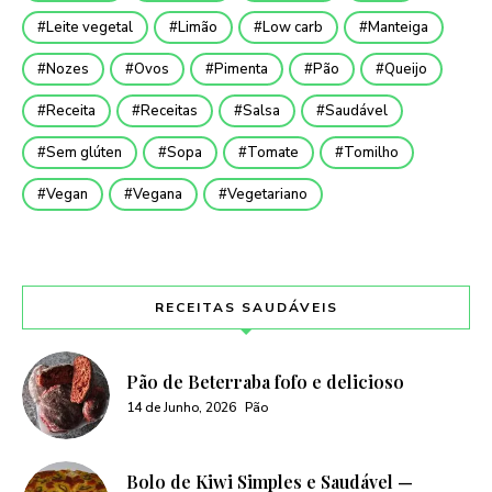
Leite vegetal
Limão
Low carb
Manteiga
Nozes
Ovos
Pimenta
Pão
Queijo
Receita
Receitas
Salsa
Saudável
Sem glúten
Sopa
Tomate
Tomilho
Vegan
Vegana
Vegetariano
RECEITAS SAUDÁVEIS
Pão de Beterraba fofo e delicioso
14 de Junho, 2026
Pão
Bolo de Kiwi Simples e Saudável —