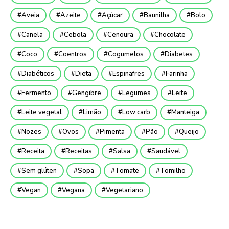
Aveia
Azeite
Açúcar
Baunilha
Bolo
Canela
Cebola
Cenoura
Chocolate
Coco
Coentros
Cogumelos
Diabetes
Diabéticos
Dieta
Espinafres
Farinha
Fermento
Gengibre
Legumes
Leite
Leite vegetal
Limão
Low carb
Manteiga
Nozes
Ovos
Pimenta
Pão
Queijo
Receita
Receitas
Salsa
Saudável
Sem glúten
Sopa
Tomate
Tomilho
Vegan
Vegana
Vegetariano