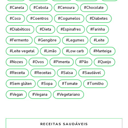
Canela
Cebola
Cenoura
Chocolate
Coco
Coentros
Cogumelos
Diabetes
Diabéticos
Dieta
Espinafres
Farinha
Fermento
Gengibre
Legumes
Leite
Leite vegetal
Limão
Low carb
Manteiga
Nozes
Ovos
Pimenta
Pão
Queijo
Receita
Receitas
Salsa
Saudável
Sem glúten
Sopa
Tomate
Tomilho
Vegan
Vegana
Vegetariano
RECEITAS SAUDÁVEIS