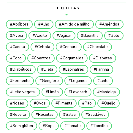
ETIQUETAS
Abóbora
Alho
Amido de milho
Amêndoa
Aveia
Azeite
Açúcar
Baunilha
Bolo
Canela
Cebola
Cenoura
Chocolate
Coco
Coentros
Cogumelos
Diabetes
Diabéticos
Dieta
Espinafres
Farinha
Fermento
Gengibre
Legumes
Leite
Leite vegetal
Limão
Low carb
Manteiga
Nozes
Ovos
Pimenta
Pão
Queijo
Receita
Receitas
Salsa
Saudável
Sem glúten
Sopa
Tomate
Tomilho