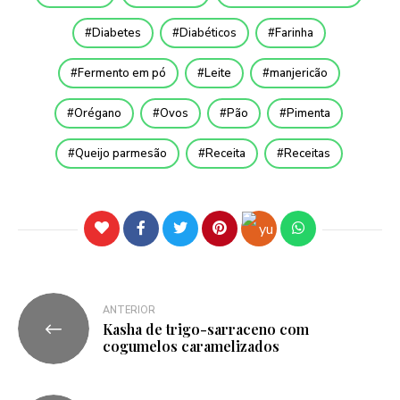
Diabetes
Diabéticos
Farinha
Fermento em pó⁣
Leite
manjericão
Orégano
Ovos
Pão
Pimenta
Queijo parmesão
Receita
Receitas
ANTERIOR
Kasha de trigo-sarraceno com
cogumelos caramelizados