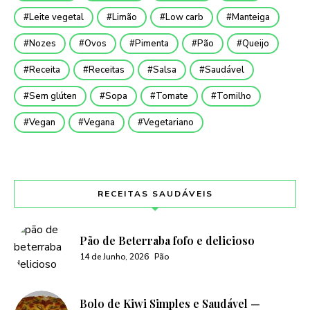
Leite vegetal
Limão
Low carb
Manteiga
Nozes
Ovos
Pimenta
Pão
Queijo
Receita
Receitas
Salsa
Saudável
Sem glúten
Sopa
Tomate
Tomilho
Vegan
Vegana
Vegetariano
RECEITAS SAUDÁVEIS
Pão de Beterraba fofo e delicioso
14 de Junho, 2026
Pão
Bolo de Kiwi Simples e Saudável —