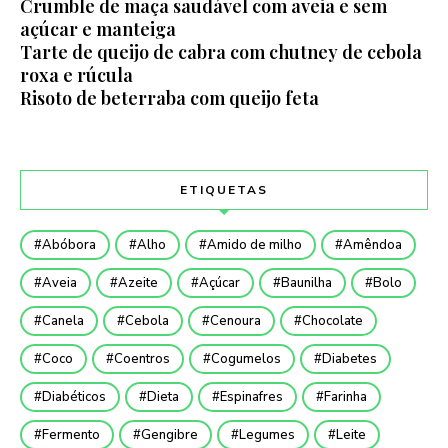
Crumble de maça saudável com aveia e sem
açúcar e manteiga
Tarte de queijo de cabra com chutney de cebola
roxa e rúcula
Risoto de beterraba com queijo feta
ETIQUETAS
Abóbora
Alho
Amido de milho
Amêndoa
Aveia
Azeite
Açúcar
Baunilha
Bolo
Canela
Cebola
Cenoura
Chocolate
Coco
Coentros
Cogumelos
Diabetes
Diabéticos
Dieta
Espinafres
Farinha
Fermento
Gengibre
Legumes
Leite