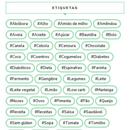
ETIQUETAS
Abóbora
Alho
Amido de milho
Amêndoa
Aveia
Azeite
Açúcar
Baunilha
Bolo
Canela
Cebola
Cenoura
Chocolate
Coco
Coentros
Cogumelos
Diabetes
Diabéticos
Dieta
Espinafres
Farinha
Fermento
Gengibre
Legumes
Leite
Leite vegetal
Limão
Low carb
Manteiga
Nozes
Ovos
Pimenta
Pão
Queijo
Receita
Receitas
Salsa
Saudável
Sem glúten
Sopa
Tomate
Tomilho