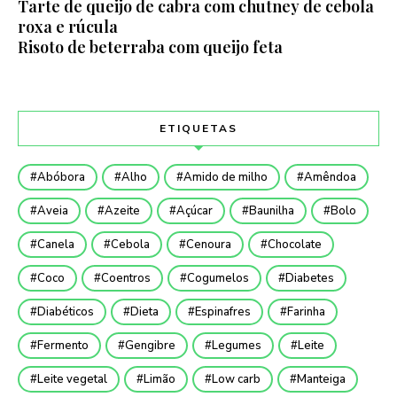
Tarte de queijo de cabra com chutney de cebola
roxa e rúcula
Risoto de beterraba com queijo feta
ETIQUETAS
Abóbora
Alho
Amido de milho
Amêndoa
Aveia
Azeite
Açúcar
Baunilha
Bolo
Canela
Cebola
Cenoura
Chocolate
Coco
Coentros
Cogumelos
Diabetes
Diabéticos
Dieta
Espinafres
Farinha
Fermento
Gengibre
Legumes
Leite
Leite vegetal
Limão
Low carb
Manteiga