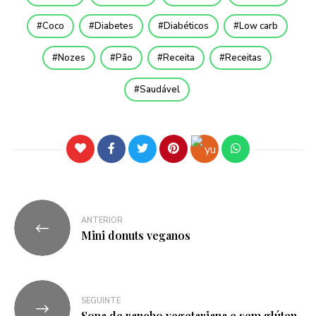
Coco
Diabetes
Diabéticos
Low carb
Nozes
Pão
Receita
Receitas
Saudável
ANTERIOR
Mini donuts veganos
SEGUINTE
Sopa de rancho vegetariana e sem glúten