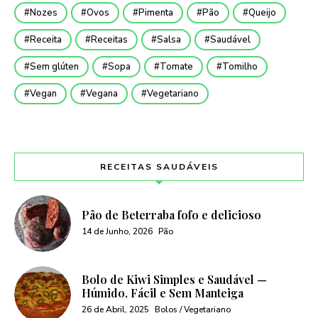
Nozes
Ovos
Pimenta
Pão
Queijo
Receita
Receitas
Salsa
Saudável
Sem glúten
Sopa
Tomate
Tomilho
Vegan
Vegana
Vegetariano
RECEITAS SAUDÁVEIS
Pão de Beterraba fofo e delicioso
14 de Junho, 2026
Pão
Bolo de Kiwi Simples e Saudável —
Húmido, Fácil e Sem Manteiga
26 de Abril, 2025
Bolos / Vegetariano