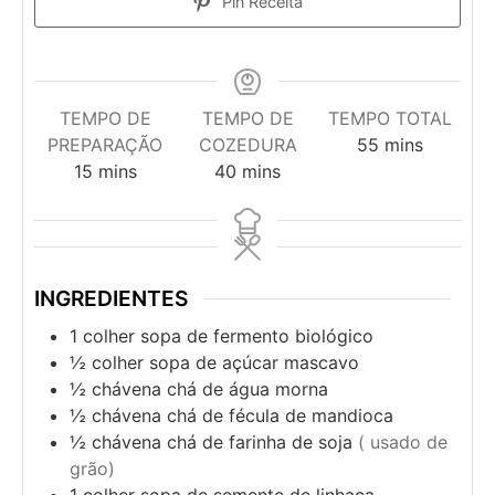
Pin Receita
TEMPO DE
TEMPO DE
TEMPO TOTAL
PREPARAÇÃO
COZEDURA
55
mins
15
mins
40
mins
INGREDIENTES
1
colher
sopa de fermento biológico
½
colher
sopa de açúcar mascavo
½
chávena
chá de água morna
½
chávena
chá de fécula de mandioca
½
chávena
chá de farinha de soja
( usado de
grão)
1
colher
sopa de semente de linhaça