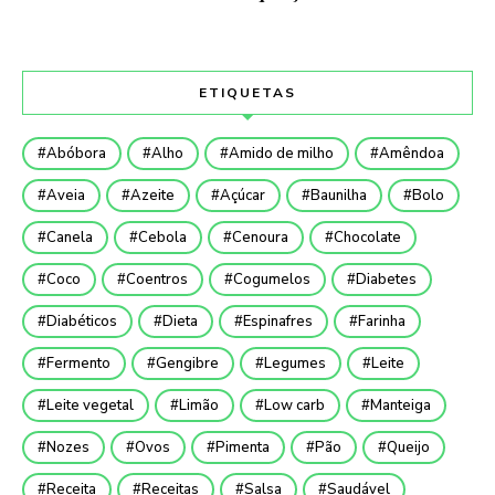
ETIQUETAS
Abóbora
Alho
Amido de milho
Amêndoa
Aveia
Azeite
Açúcar
Baunilha
Bolo
Canela
Cebola
Cenoura
Chocolate
Coco
Coentros
Cogumelos
Diabetes
Diabéticos
Dieta
Espinafres
Farinha
Fermento
Gengibre
Legumes
Leite
Leite vegetal
Limão
Low carb
Manteiga
Nozes
Ovos
Pimenta
Pão
Queijo
Receita
Receitas
Salsa
Saudável