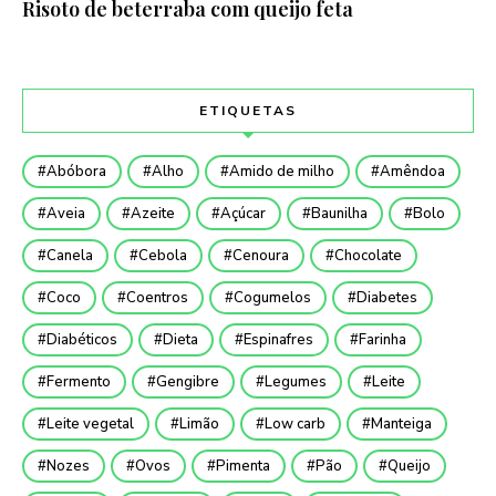
Risoto de beterraba com queijo feta
ETIQUETAS
Abóbora
Alho
Amido de milho
Amêndoa
Aveia
Azeite
Açúcar
Baunilha
Bolo
Canela
Cebola
Cenoura
Chocolate
Coco
Coentros
Cogumelos
Diabetes
Diabéticos
Dieta
Espinafres
Farinha
Fermento
Gengibre
Legumes
Leite
Leite vegetal
Limão
Low carb
Manteiga
Nozes
Ovos
Pimenta
Pão
Queijo