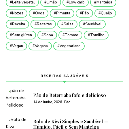
Leite vegetal
Limão
Low carb
Manteiga
Nozes
Ovos
Pimenta
Pão
Queijo
Receita
Receitas
Salsa
Saudável
Sem glúten
Sopa
Tomate
Tomilho
Vegan
Vegana
Vegetariano
RECEITAS SAUDÁVEIS
Pão de Beterraba fofo e delicioso
14 de Junho, 2026
Pão
Bolo de Kiwi Simples e Saudável —
Húmido, Fácil e Sem Manteiga