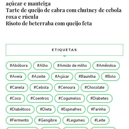
açúcar e manteiga
Tarte de queijo de cabra com chutney de cebola
roxa e rúcula
Risoto de beterraba com queijo feta
ETIQUETAS
Abóbora
Alho
Amido de milho
Amêndoa
Aveia
Azeite
Açúcar
Baunilha
Bolo
Canela
Cebola
Cenoura
Chocolate
Coco
Coentros
Cogumelos
Diabetes
Diabéticos
Dieta
Espinafres
Farinha
Fermento
Gengibre
Legumes
Leite