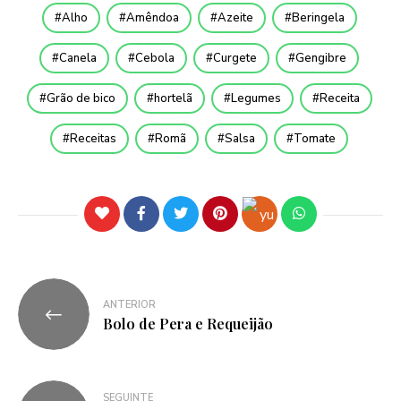
Alho
Amêndoa
Azeite
Beringela
Canela
Cebola
Curgete
Gengibre
Grão de bico
hortelã
Legumes
Receita
Receitas
Romã
Salsa
Tomate
ANTERIOR
Bolo de Pera e Requeijão
SEGUINTE