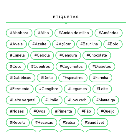
ETIQUETAS
Abóbora
Alho
Amido de milho
Amêndoa
Aveia
Azeite
Açúcar
Baunilha
Bolo
Canela
Cebola
Cenoura
Chocolate
Coco
Coentros
Cogumelos
Diabetes
Diabéticos
Dieta
Espinafres
Farinha
Fermento
Gengibre
Legumes
Leite
Leite vegetal
Limão
Low carb
Manteiga
Nozes
Ovos
Pimenta
Pão
Queijo
Receita
Receitas
Salsa
Saudável