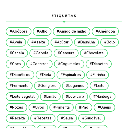
ETIQUETAS
Abóbora
Alho
Amido de milho
Amêndoa
Aveia
Azeite
Açúcar
Baunilha
Bolo
Canela
Cebola
Cenoura
Chocolate
Coco
Coentros
Cogumelos
Diabetes
Diabéticos
Dieta
Espinafres
Farinha
Fermento
Gengibre
Legumes
Leite
Leite vegetal
Limão
Low carb
Manteiga
Nozes
Ovos
Pimenta
Pão
Queijo
Receita
Receitas
Salsa
Saudável