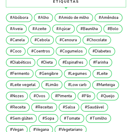
ETIQUETAS
Abóbora
Alho
Amido de milho
Amêndoa
Aveia
Azeite
Açúcar
Baunilha
Bolo
Canela
Cebola
Cenoura
Chocolate
Coco
Coentros
Cogumelos
Diabetes
Diabéticos
Dieta
Espinafres
Farinha
Fermento
Gengibre
Legumes
Leite
Leite vegetal
Limão
Low carb
Manteiga
Nozes
Ovos
Pimenta
Pão
Queijo
Receita
Receitas
Salsa
Saudável
Sem glúten
Sopa
Tomate
Tomilho
Vegan
Vegana
Vegetariano