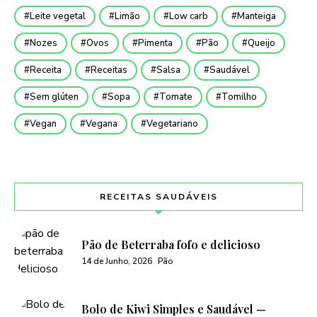
Leite vegetal
Limão
Low carb
Manteiga
Nozes
Ovos
Pimenta
Pão
Queijo
Receita
Receitas
Salsa
Saudável
Sem glúten
Sopa
Tomate
Tomilho
Vegan
Vegana
Vegetariano
RECEITAS SAUDÁVEIS
Pão de Beterraba fofo e delicioso
14 de Junho, 2026
Pão
Bolo de Kiwi Simples e Saudável —