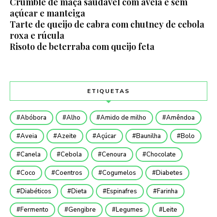
Crumble de maça saudável com aveia e sem
açúcar e manteiga
Tarte de queijo de cabra com chutney de cebola
roxa e rúcula
Risoto de beterraba com queijo feta
ETIQUETAS
Abóbora
Alho
Amido de milho
Amêndoa
Aveia
Azeite
Açúcar
Baunilha
Bolo
Canela
Cebola
Cenoura
Chocolate
Coco
Coentros
Cogumelos
Diabetes
Diabéticos
Dieta
Espinafres
Farinha
Fermento
Gengibre
Legumes
Leite