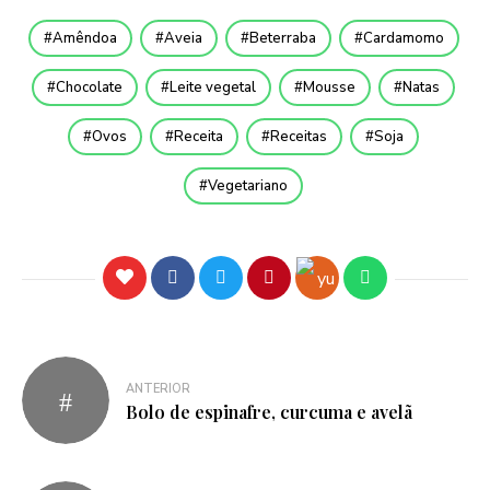
Amêndoa
Aveia
Beterraba
Cardamomo
Chocolate
Leite vegetal
Mousse
Natas
Ovos
Receita
Receitas
Soja
Vegetariano
ANTERIOR
Bolo de espinafre, curcuma e avelã