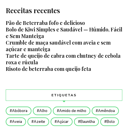
Receitas recentes
Pão de Beterraba fofo e delicioso
Bolo de Kiwi Simples e Saudável — Húmido, Fácil
e Sem Manteiga
Crumble de maça saudável com aveia e sem
açúcar e manteiga
Tarte de queijo de cabra com chutney de cebola
roxa e rúcula
Risoto de beterraba com queijo feta
ETIQUETAS
Abóbora
Alho
Amido de milho
Amêndoa
Aveia
Azeite
Açúcar
Baunilha
Bolo