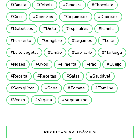
Canela
Cebola
Cenoura
Chocolate
Coco
Coentros
Cogumelos
Diabetes
Diabéticos
Dieta
Espinafres
Farinha
Fermento
Gengibre
Legumes
Leite
Leite vegetal
Limão
Low carb
Manteiga
Nozes
Ovos
Pimenta
Pão
Queijo
Receita
Receitas
Salsa
Saudável
Sem glúten
Sopa
Tomate
Tomilho
Vegan
Vegana
Vegetariano
RECEITAS SAUDÁVEIS