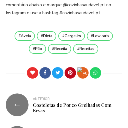
comentário abaixo e marque @cozinhasaudavel.pt no
Instagram e use a hashtag #cozinhasaudavel.pt
Aveia
Dieta
Gergelim
Low carb
Pão
Receita
Receitas
ANTERIOR
Costeletas de Porco Grelhadas Com
Ervas