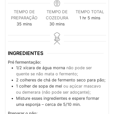
TEMPO DE
TEMPO DE
TEMPO TOTAL
PREPARAÇÃO
COZEDURA
1
hr
5
mins
35
mins
30
mins
INGREDIENTES
Pré fermentação:
1/2
xícara de água morna
não pode ser
quente se não mata o fermento;
2
colheres de chá de fermento seco para pão;
1
colher de sopa de mel
ou açúcar mascavo
ou demerara (não pode ser adoçante);
Misture esses ingredientes e espere formar
uma esponja – cerca de 5/10 min.
Preparar o pão: