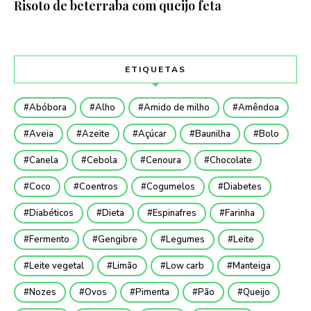
Risoto de beterraba com queijo feta
ETIQUETAS
Abóbora
Alho
Amido de milho
Amêndoa
Aveia
Azeite
Açúcar
Baunilha
Bolo
Canela
Cebola
Cenoura
Chocolate
Coco
Coentros
Cogumelos
Diabetes
Diabéticos
Dieta
Espinafres
Farinha
Fermento
Gengibre
Legumes
Leite
Leite vegetal
Limão
Low carb
Manteiga
Nozes
Ovos
Pimenta
Pão
Queijo